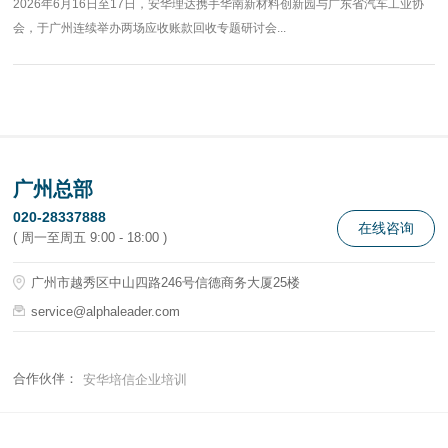
2026年6月16日至17日，安华理达携手华南新材料创新园与广东省汽车工业协
会，于广州连续举办两场应收账款回收专题研讨会...
广州总部
020-28337888
在线咨询
( 周一至周五 9:00 - 18:00 )
广州市越秀区中山四路246号信德商务大厦25楼
service@alphaleader.com
合作伙伴：
安华培信企业培训
© 2021-2026 安华理达风险资产管理 版权所有 备案号：
粤ICP备